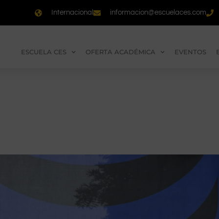
Internacional
informacion@escuelaces.com
ESCUELA CES
OFERTA ACADÉMICA
EVENTOS
ra CES, CES Design y SAE Mad