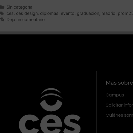
Sin categoría
ces
,
ces design
,
diplomas
,
evento
,
graduacion
,
madrid
,
prom2
Deja un comentario
Más sobre
Campus
Solicitar inf
Quiénes so