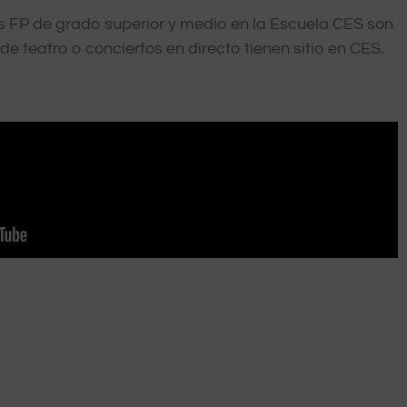
as FP de grado superior y medio en la Escuela CES son
e teatro o conciertos en directo tienen sitio en CES.