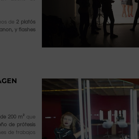
emos de
2 platós
anon, y flashes
AGEN
 de 200 m²
que
eño de prótesis
es de trabajos