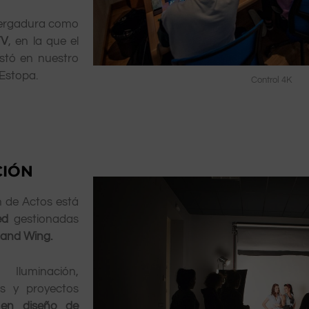
vergadura como
TV
, en la que el
istó en nuestro
 Estopa.
Control 4K
CIÓN
n de Actos está
led
gestionadas
nd Wing.
Iluminación,
s y proyectos
en diseño de