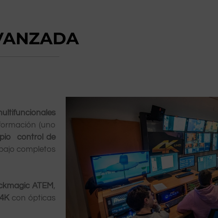
AVANZADA
multifuncionales
formación (uno
opio
control de
abajo completos
ckmagic ATEM
,
 4K
con ópticas